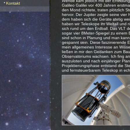
Wende kam jedoch mit der Erfindung 
Kontakt
Galileo Galilei vor 400 Jahren erstm
den Mond richtete, traten plötzlich S
hervor. Der Jupiter zeigte seine vier 
dem haben sich die Geräte stetig wei
haben wir Teleskope im Weltall und r
sich rund um den Erdball. Das VLT de
sogar vier 8Meter-Spiegel zu einem 
sind schon in Planung und man kann a
gespannt sein. Diese faszinierende E
mein allgemeines Interesse an Wisse
ließen in mir den Gedanken zum Bau
Observatoriums wachsen. Ich fing an
auszuloten und nach einjähriger Pla
Projektierungsphase entstand die St
und fernsteuerbarem Teleskop in ech