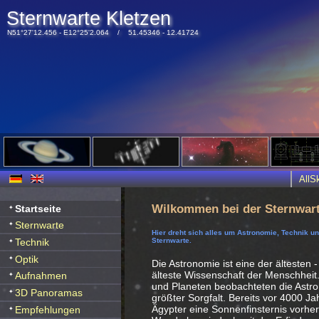
Sternwarte Kletzen
N51°27'12.456 - E12°25'2.064 / 51.45346 - 12.41724
All
Wilkommen bei der Sternwart
Startseite
Sternwarte
Hier dreht sich alles um Astronomie, Technik u
Technik
Sternwarte.
Optik
Die Astronomie ist eine der ältesten -
älteste Wissenschaft der Menschheit
Aufnahmen
und Planeten beobachteten die Ast
3D Panoramas
größter Sorgfalt. Bereits vor 4000 J
Ägypter eine Sonnenfinsternis vorhe
Empfehlungen