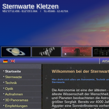
Sternwarte Kletzen
N51°27'12.456 - E12°25'2.064 / 51.45346 - 12.41724
All
Wilkommen bei der Sternwart
Startseite
Sternwarte
Hier dreht sich alles um Astronomie, Technik u
Technik
Sternwarte.
Optik
Die Astronomie ist eine der ältesten -
älteste Wissenschaft der Menschheit
Aufnahmen
und Planeten beobachteten die Ast
3D Panoramas
größter Sorgfalt. Bereits vor 4000 J
Ägypter eine Sonnenfinsternis vorhe
Empfehlungen