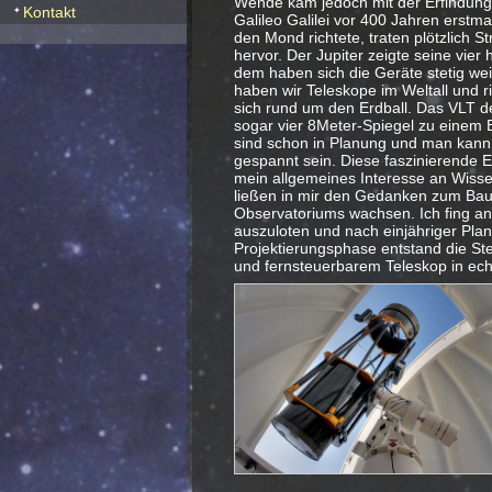
Wende kam jedoch mit der Erfindung 
Kontakt
Galileo Galilei vor 400 Jahren erstm
den Mond richtete, traten plötzlich S
hervor. Der Jupiter zeigte seine vier 
dem haben sich die Geräte stetig wei
haben wir Teleskope im Weltall und r
sich rund um den Erdball. Das VLT de
sogar vier 8Meter-Spiegel zu einem 
sind schon in Planung und man kann a
gespannt sein. Diese faszinierende E
mein allgemeines Interesse an Wisse
ließen in mir den Gedanken zum Bau
Observatoriums wachsen. Ich fing an
auszuloten und nach einjähriger Pla
Projektierungsphase entstand die St
und fernsteuerbarem Teleskop in ech