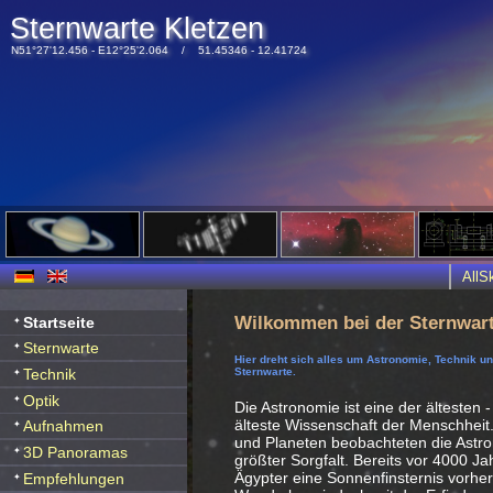
Sternwarte Kletzen
N51°27'12.456 - E12°25'2.064 / 51.45346 - 12.41724
All
Wilkommen bei der Sternwart
Startseite
Sternwarte
Hier dreht sich alles um Astronomie, Technik u
Technik
Sternwarte.
Optik
Die Astronomie ist eine der ältesten -
älteste Wissenschaft der Menschheit
Aufnahmen
und Planeten beobachteten die Ast
3D Panoramas
größter Sorgfalt. Bereits vor 4000 J
Ägypter eine Sonnenfinsternis vorhe
Empfehlungen