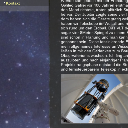
Wende kam jedoch mit der Erfindung 
Kontakt
Galileo Galilei vor 400 Jahren erstm
den Mond richtete, traten plötzlich S
hervor. Der Jupiter zeigte seine vier 
dem haben sich die Geräte stetig wei
haben wir Teleskope im Weltall und r
sich rund um den Erdball. Das VLT de
sogar vier 8Meter-Spiegel zu einem 
sind schon in Planung und man kann a
gespannt sein. Diese faszinierende E
mein allgemeines Interesse an Wisse
ließen in mir den Gedanken zum Bau
Observatoriums wachsen. Ich fing an
auszuloten und nach einjähriger Pla
Projektierungsphase entstand die St
und fernsteuerbarem Teleskop in ech