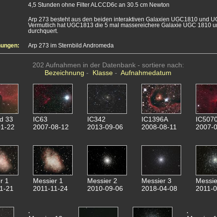
4,5 Stunden ohne Filter ALCCD6c an 30.5 cm Newton
Arp 273 besteht aus den beiden interaktiven Galaxien UGC1810 und 
Vermutlich hat UGC1813 die 5 mal massereichere Galaxie UGC 1810 u
durchquert.
nungen:
Arp 273 im Sternbild Andromeda
202 Aufnahmen in der Datenbank - sortiere nach:
Bezeichnung
-
Klasse
-
Aufnahmedatum
d 33
IC63
IC342
IC1396A
IC507
1-22
2007-08-12
2013-09-06
2008-08-11
2007-0
r 1
Messier 1
Messier 2
Messier 3
Messie
1-21
2011-11-24
2010-09-06
2018-04-08
2011-0