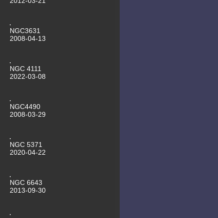
2012-03-21
Schneeball
29.09.2011 ARP273 Kaffeetasse
25.09.2011 Messier 101 mit
Supernova
NGC3631
2008-04-13
NGC 4111
2022-03-08
NGC4490
2008-03-29
NGC 5371
2020-04-22
NGC 6643
2013-09-30