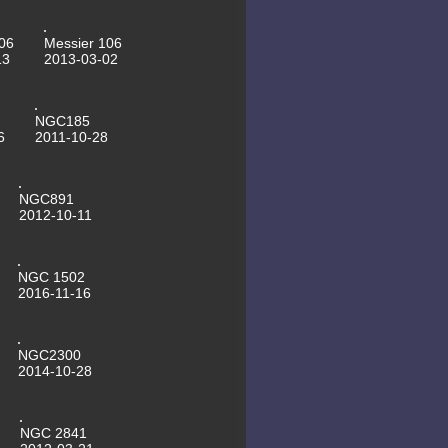
motorisierte Kuppeltore
16.05.2012 SN2011dh last image
17.04.2012 ISS sightings for
06
Messier 106
Leipzig, table always up to date
13
2013-03-02
now
13.04.2012 SN2011dh last image
25.03.2012 Mssier 109
22.03.2012 NGC3718
NGC185
22.03.2012 NGC3198
6
2011-10-28
21.03.2012 NGC2841
21.03.2012 NGC4236
21.03.2012 Saturn
19.03.2012 NGC2403
NGC891
19.03.2012 Messier 63
2012-10-11
16.03.2012 Messier 81
16.03.2012 Supernovae in M51
last image
30.11.2011 NGC 1333
NGC 1502
29.11.2011 Messier 76
2016-11-16
28.11.2011 Stephans Quintett
24.11.2011 Messier 1 - CLS Filter,
Asteroidenvideo
21.11.2011 Messier 1 - ohne Filter
NGC2300
01.11.2011 Messier 56
01.11.2011 NGC6946
2014-10-28
28.10.2011 NGC185
23.10.2011 Messier 57
23.10.2011 NGC 7023 First Light
des 16"Newton
NGC 2841
30.09.2011 NGC 7662 Blauer