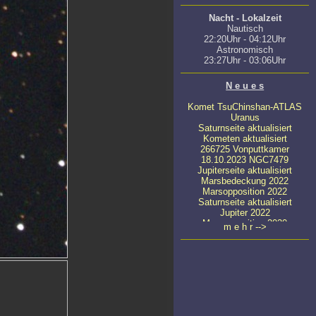
Nacht - Lokalzeit
Nautisch
22:20Uhr - 04:12Uhr
Astronomisch
23:27Uhr - 03:06Uhr
N e u e s
Komet TsuChinshan-ATLAS
Uranus
Saturnseite aktualisiert
Kometen aktualisiert
266725 Vonputtkamer
18.10.2023 NGC7479
Jupiterseite aktualisiert
Marsbedeckung 2022
Marsopposition 2022
Saturnseite aktualisiert
Jupiter 2022
Marsopposition 2020
m e h r -->
23.04.2020 NGC4647
22.03.2022 NGC4449
08.03.2022 NGC4111
22.04.2020 NGC5371
11.04.2020
ATLAS C/2019 Y4
24.03.2020 NGC5033
23.03.2020 Messier 65