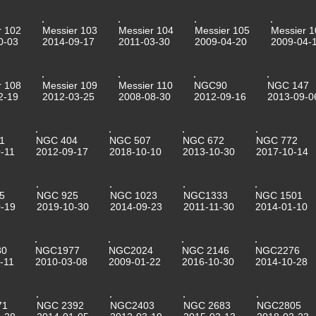
r 102
Messier 103
Messier 104
Messier 105
Messier 1
0-03
2014-09-17
2011-03-30
2009-04-20
2009-04-
r 108
Messier 109
Messier 110
NGC90
NGC 147
2-19
2012-03-25
2008-08-30
2012-09-16
2013-09-0
1
NGC 404
NGC 507
NGC 672
NGC 772
-11
2012-09-17
2018-10-10
2013-10-30
2017-10-14
5
NGC 925
NGC 1023
NGC1333
NGC 1501
-19
2019-10-30
2014-09-23
2011-11-30
2014-01-10
30
NGC1977
NGC2024
NGC 2146
NGC2276
-11
2010-03-08
2009-01-22
2016-10-30
2014-10-28
71
NGC 2392
NGC2403
NGC 2683
NGC2805