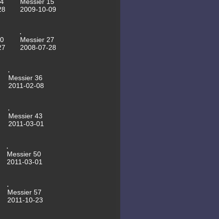
14
Messier 15
30.10.2016 NGC2146
28
2009-10-09
31.08.2016 NGC7008
25.10.2015 NGC1535
04.06.2015 Saturn
30.04.2015
20
Messier 27
0,6m Spiegel
22.02.2015 NGC3953
27
2008-07-28
19.02.2015 M108
18.02.2015 NGC3184
14.02.2015 NGC2336
13.02.2015 NGC2683
Messier 36
17.01.2015 Lovejoy C2
2011-02-08
28.10.2014 NGC2300
28.10.2014 NGC2276
28.10.2014 NGC7741
06.10.2014 M92
Messier 43
03.10.2014 M102
2011-03-01
23.09.2014 NGC1023
17.09.2014 Messier103
11.08.2014 Kuppelantrieb
SN2014bc 24.05.2014
Messier 50
Saturn 20.05.2014
2011-03-01
SN2014j in M82
17.05.2014 Mars
27.01.2014 SN2014j
06.01.2014
Messier 57
Komet Lovejoy
2011-10-23
05.01.2014 Eskimonebel
30.12.2013 154P Brewington
30.10.2013 NGC672