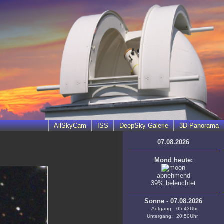
AllSkyCam
ISS
DeepSky Galerie
3D-Panorama
07.08.2026
Mond heute:
abnehmend
39% beleuchtet
Sonne - 07.08.2026
Aufgang:
05:43Uhr
Untergang:
20:50Uhr