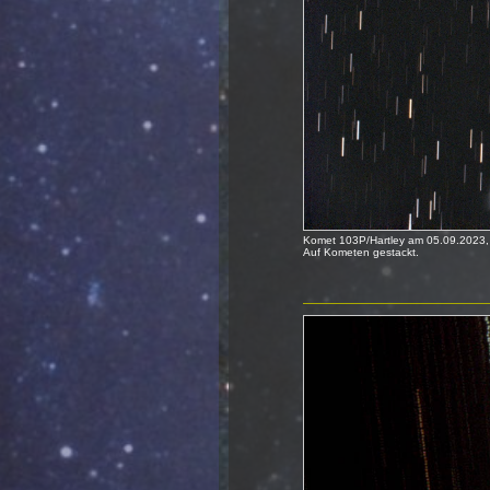
Komet 103P/Hartley am 05.09.2023,
Auf Kometen gestackt.