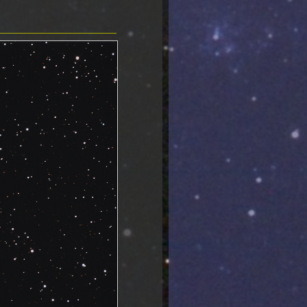
01.11.2011 Messier 56
01.11.2011 NGC6946
28.10.2011 NGC185
23.10.2011 Messier 57
23.10.2011 NGC 7023 First Light
des 16"Newton
30.09.2011 NGC 7662 Blauer
Schneeball
29.09.2011 ARP273 Kaffeetasse
25.09.2011 Messier 101 mit
Supernova