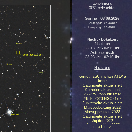
abnehmend
30% beleuchtet
Sonne - 08.08.2026
Aufgang:
05:44Uhr
Untergang:
20:48Uhr
Nacht - Lokalzeit
Nautisch
22:18Uhr - 04:15Uhr
Astronomisch
23:23Uhr - 03:10Uhr
N e u e s
Komet TsuChinshan-ATLAS
Uranus
Saturnseite aktualisiert
Kometen aktualisiert
266725 Vonputtkamer
18.10.2023 NGC7479
Jupiterseite aktualisiert
Marsbedeckung 2022
Marsopposition 2022
Saturnseite aktualisiert
Jupiter 2022
Marsopposition 2020
m e h r -->
23.04.2020 NGC4647