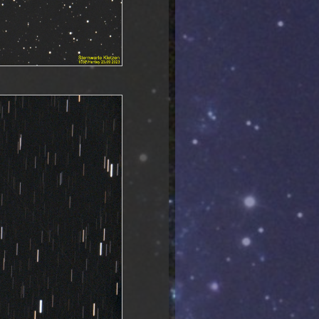
22.03.2022 NGC4449
08.03.2022 NGC4111
22.04.2020 NGC5371
11.04.2020
ATLAS C/2019 Y4
24.03.2020 NGC5033
23.03.2020 Messier 65
23.03.2020 Messier 66
22.03.2020 Messier 61
31.03.2020
ATLAS C/2019 Y4
21.03.2020
Panstarrs C/2017 T2
04.11.2019
0,6m Teleskop Bau
08.04.2019 NGC4214
05.04.2019 NGC4244
29.03.2019 Messier 51
27.02.2019 NGC3344
12.10.2018 Messier 76
11.10.2018 NGC281
10.10.2018 NGC507
05.10.2018 NGC6905
15.09.2018 Planspiegel 155mm
29.05.2018 ISS(ZARYA)
26.05.2018 Jupiter-Aufnahmen
08.05.2018 Messier 101
19.04.2018 NGC5248
18.04.2018 Messier 90
08.04.2018 Messier 3