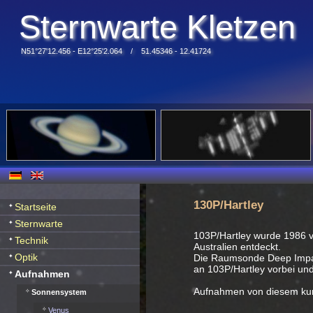
Sternwarte Kletzen
N51°27'12.456 - E12°25'2.064 / 51.45346 - 12.41724
130P/Hartley
Startseite
Sternwarte
103P/Hartley wurde 1986 v
Technik
Australien entdeckt.
Optik
Die Raumsonde Deep Impac
an 103P/Hartley vorbei un
Aufnahmen
Aufnahmen von diesem kur
Sonnensystem
Venus