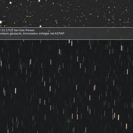
 21:17UT bei Iota Persei.
nkern gestackt, Annotation erfolgte mit ASTAP.