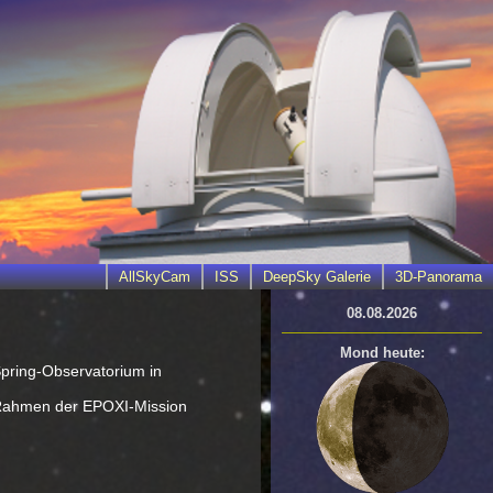
AllSkyCam
ISS
DeepSky Galerie
3D-Panorama
08.08.2026
Mond heute:
pring-Observatorium in
 Rahmen der EPOXI-Mission