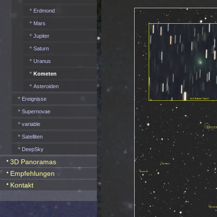
Erdmond
Mars
Jupiter
Saturn
Uranus
Kometen
Asteroiden
Ereignisse
Supernovae
variable
Satelliten
DeepSky
3D Panoramas
Empfehlungen
Kontakt