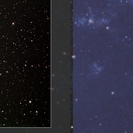
07.10.2012 Jupiter
19.09.2012 NGC7769
17.09.2012 NGC7753
17.09.2012 Mirach's Ghosts
16.09.2012 NGC6951
16.09.2012 NGC90
22.08.2012 Neuer Kuppel-Anstrich
motorisierte Kuppeltore
16.05.2012 SN2011dh last image
17.04.2012 ISS sightings for
Leipzig, table always up to date
now
13.04.2012 SN2011dh last image
25.03.2012 Mssier 109
22.03.2012 NGC3718
22.03.2012 NGC3198
21.03.2012 NGC2841
21.03.2012 NGC4236
21.03.2012 Saturn
19.03.2012 NGC2403
19.03.2012 Messier 63
16.03.2012 Messier 81
16.03.2012 Supernovae in M51
last image
30.11.2011 NGC 1333
29.11.2011 Messier 76
28.11.2011 Stephans Quintett
24.11.2011 Messier 1 - CLS Filter,
Asteroidenvideo
21.11.2011 Messier 1 - ohne Filter