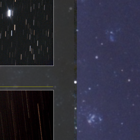
19.03.2018 NGC3646
23.02.2018 NGC2805
07.10.2017
relaunch webseite
14.10.2017 NGC772
28.01.2017 NGC2371
21.01.2017 NGC2976
30.10.2016 NGC2146
31.08.2016 NGC7008
25.10.2015 NGC1535
04.06.2015 Saturn
30.04.2015
0,6m Spiegel
22.02.2015 NGC3953
19.02.2015 M108
18.02.2015 NGC3184
14.02.2015 NGC2336
13.02.2015 NGC2683
17.01.2015 Lovejoy C2
28.10.2014 NGC2300
28.10.2014 NGC2276
28.10.2014 NGC7741
06.10.2014 M92
03.10.2014 M102
23.09.2014 NGC1023
17.09.2014 Messier103
11.08.2014 Kuppelantrieb
SN2014bc 24.05.2014
Saturn 20.05.2014
SN2014j in M82