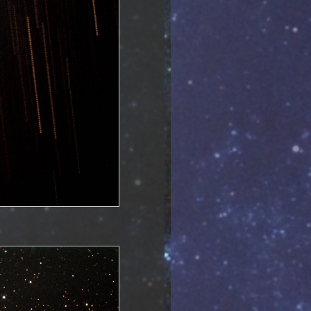
17.05.2014 Mars
27.01.2014 SN2014j
06.01.2014
Komet Lovejoy
05.01.2014 Eskimonebel
30.12.2013 154P Brewington
30.10.2013 NGC672
08.10.2013 Mondhalo
30.09.2013 NGC6643
29.09.2013 M13
28.09.2013 NGC7640
27.09.2013 NGC7094
06.09.2013 NGC147
12.05.2013 NGC5985
05.05.2013 NGC5965
04.04.2013 NGC4725
15.03.2013 NGC4088
13.03.2013 NGC4041
13.03.2013 MGC4036
06.03.2013 Messier79
05.03.2013 Messier82
04.03.2013 NGC4217
02.03.2013 M106
15.02.2013 2012 DA14
10.02.2013 NGC2903
05.11.2012 NGC7635
19.10.2012 NGC925
28.10.2012
Jupiter-Animation
11.10.2012 NGC891