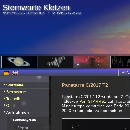
Sternwarte Kletzen
N51°27'12.456 - E12°25'2.064 / 51.45346 - 12.41724
All
Panstarrs C/2017 T2
Startseite
Sternwarte
Panstarrs C/2017 T2 wurde am 2. O
Technik
Teleskop
Pan-STARRS1
auf Hawai ent
Optik
Mitteleuropa vermutlich von Ende 2
2020 zirkumpolar zu beobachten.
Aufnahmen
Sonnensystem
Venus