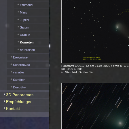
Erdmond
Mars
Jupiter
Saturn
Uranus
Kometen
Asteroiden
Ereignisse
Supernovae
Panstarrs C/2017 T2 am 21.06.2020 / etwa UTC 2
60 Bilder a. 60s
im Sternbild: Großer Bär
variable
Satelliten
DeepSky
3D Panoramas
Empfehlungen
Kontakt