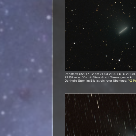
Panstarrs C/2017 T2 am 21.03.2020 / UTC 20:08U
99 Bilder a. 60s mit Fitswork auf Sterne gestackt
Der helle Stern im Bild ist ein roter Überriese:
YZ P