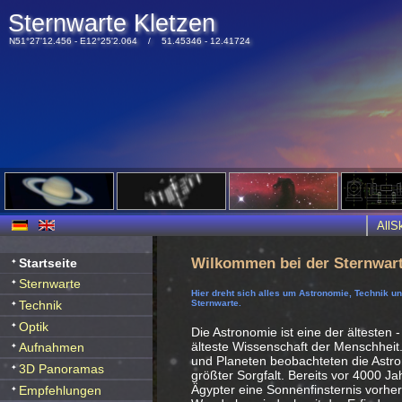
Sternwarte Kletzen
N51°27'12.456 - E12°25'2.064 / 51.45346 - 12.41724
All
Wilkommen bei der Sternwart
Startseite
Sternwarte
Hier dreht sich alles um Astronomie, Technik u
Technik
Sternwarte.
Optik
Die Astronomie ist eine der ältesten -
älteste Wissenschaft der Menschheit
Aufnahmen
und Planeten beobachteten die Ast
3D Panoramas
größter Sorgfalt. Bereits vor 4000 J
Ägypter eine Sonnenfinsternis vorhe
Empfehlungen