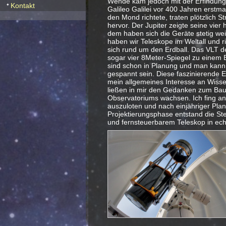
Wende kam jedoch mit der Erfindung 
Kontakt
Galileo Galilei vor 400 Jahren erstm
den Mond richtete, traten plötzlich S
hervor. Der Jupiter zeigte seine vier 
dem haben sich die Geräte stetig wei
haben wir Teleskope im Weltall und r
sich rund um den Erdball. Das VLT de
sogar vier 8Meter-Spiegel zu einem 
sind schon in Planung und man kann a
gespannt sein. Diese faszinierende E
mein allgemeines Interesse an Wisse
ließen in mir den Gedanken zum Bau
Observatoriums wachsen. Ich fing an
auszuloten und nach einjähriger Pla
Projektierungsphase entstand die St
und fernsteuerbarem Teleskop in ech