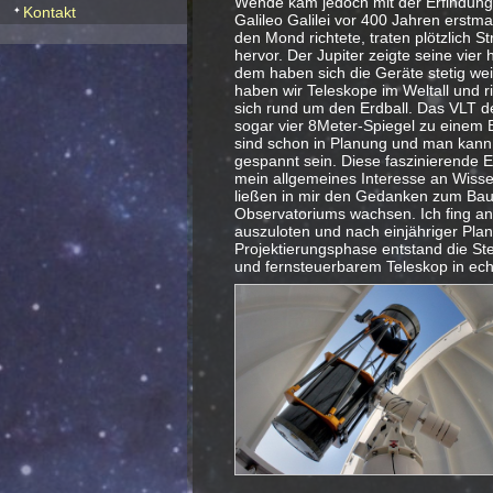
Wende kam jedoch mit der Erfindung 
Kontakt
Galileo Galilei vor 400 Jahren erstm
den Mond richtete, traten plötzlich S
hervor. Der Jupiter zeigte seine vier 
dem haben sich die Geräte stetig wei
haben wir Teleskope im Weltall und r
sich rund um den Erdball. Das VLT de
sogar vier 8Meter-Spiegel zu einem 
sind schon in Planung und man kann a
gespannt sein. Diese faszinierende E
mein allgemeines Interesse an Wisse
ließen in mir den Gedanken zum Bau
Observatoriums wachsen. Ich fing an
auszuloten und nach einjähriger Pla
Projektierungsphase entstand die St
und fernsteuerbarem Teleskop in ech