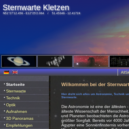
Sternwarte Kletzen
N51°27'12.456 - E12°25'2.064 / 51.45346 - 12.41724
All
Wilkommen bei der Sternwart
Startseite
Sternwarte
Hier dreht sich alles um Astronomie, Technik u
Technik
Sternwarte.
Optik
Die Astronomie ist eine der ältesten -
älteste Wissenschaft der Menschheit
Aufnahmen
und Planeten beobachteten die Ast
3D Panoramas
größter Sorgfalt. Bereits vor 4000 J
Ägypter eine Sonnenfinsternis vorhe
Empfehlungen