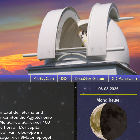
AllSkyCam
ISS
DeepSky Galerie
3D-Panorama
08.08.2026
Mond heute:
en Lauf der Sterne und
n konnten die Ägypter eine
s Galileo Galilei vor 400
e hervor. Der Jupiter
aben wir Teleskope im
 sogar vier 8Meter-Spiegel