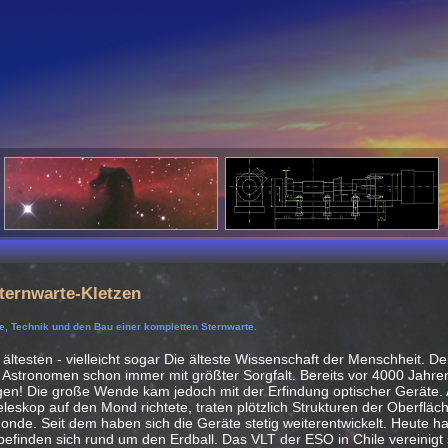
ternwarte-Kletzen
e, Technik und den Bau einer kompletten Sternwarte.
 ältesten - vielleicht sogar Die älteste Wissenschaft der Menschheit. D
 Astronomen schon immer mit größter Sorgfalt. Bereits vor 4000 Jahre
en! Die große Wende kam jedoch mit der Erfindung optischer Geräte. Al
leskop auf den Mond richtete, traten plötzlich Strukturen der Oberfläch
 Monde. Seit dem haben sich die Geräte stetig weiterentwickelt. Heute h
 befinden sich rund um den Erdball. Das VLT der ESO in Chile vereinigt