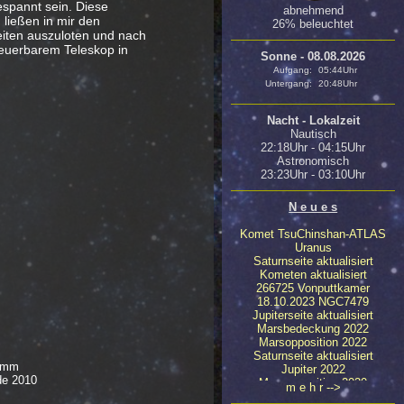
espannt sein. Diese
abnehmend
 ließen in mir den
26% beleuchtet
iten auszuloten und nach
teuerbarem Teleskop in
Sonne - 08.08.2026
Aufgang:
05:44Uhr
Untergang:
20:48Uhr
Nacht - Lokalzeit
Nautisch
22:18Uhr - 04:15Uhr
Astronomisch
23:23Uhr - 03:10Uhr
N e u e s
Komet TsuChinshan-ATLAS
Uranus
Saturnseite aktualisiert
Kometen aktualisiert
266725 Vonputtkamer
18.10.2023 NGC7479
Jupiterseite aktualisiert
Marsbedeckung 2022
Marsopposition 2022
Saturnseite aktualisiert
5mm
Jupiter 2022
de 2010
Marsopposition 2020
m e h r -->
23.04.2020 NGC4647