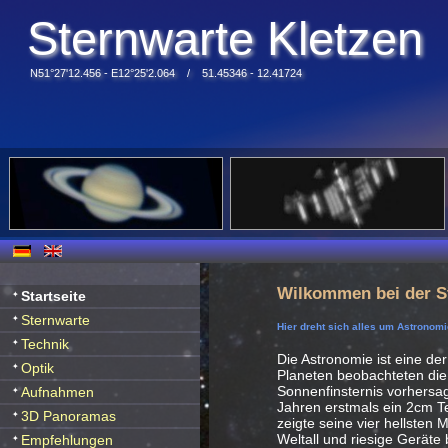
Sternwarte Kletzen
N51°27'12.456 - E12°25'2.064 / 51.45346 - 12.41724
Wilkommen bei der S
Startseite
Sternwarte
Hier dreht sich alles um Astronomi
Technik
Die Astronomie ist eine der
Optik
Planeten beobachteten die
Sonnenfinsternis vorhersag
Aufnahmen
Jahren erstmals ein 2cm Te
3D Panoramas
zeigte seine vier hellsten
Weltall und riesige Geräte
Empfehlungen