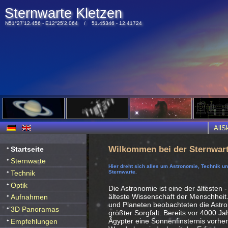
Sternwarte Kletzen
N51°27'12.456 - E12°25'2.064 / 51.45346 - 12.41724
All
Wilkommen bei der Sternwart
Startseite
Sternwarte
Hier dreht sich alles um Astronomie, Technik u
Technik
Sternwarte.
Optik
Die Astronomie ist eine der ältesten -
älteste Wissenschaft der Menschheit
Aufnahmen
und Planeten beobachteten die Ast
3D Panoramas
größter Sorgfalt. Bereits vor 4000 J
Ägypter eine Sonnenfinsternis vorhe
Empfehlungen