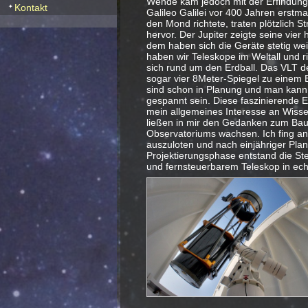
Wende kam jedoch mit der Erfindung 
Kontakt
Galileo Galilei vor 400 Jahren erstm
den Mond richtete, traten plötzlich S
hervor. Der Jupiter zeigte seine vier 
dem haben sich die Geräte stetig wei
haben wir Teleskope im Weltall und r
sich rund um den Erdball. Das VLT de
sogar vier 8Meter-Spiegel zu einem 
sind schon in Planung und man kann a
gespannt sein. Diese faszinierende E
mein allgemeines Interesse an Wisse
ließen in mir den Gedanken zum Bau
Observatoriums wachsen. Ich fing an
auszuloten und nach einjähriger Pla
Projektierungsphase entstand die St
und fernsteuerbarem Teleskop in ech