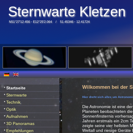
Sternwarte Kletzen
N51°27'12.456 - E12°25'2.064 / 51.45346 - 12.41724
Wilkommen bei der S
Startseite
Sternwarte
Hier dreht sich alles um Astronomi
Technik
Die Astronomie ist eine der
Optik
Planeten beobachteten die
Sonnenfinsternis vorhersag
Aufnahmen
Jahren erstmals ein 2cm Te
3D Panoramas
zeigte seine vier hellsten
Weltall und riesige Geräte
Empfehlungen