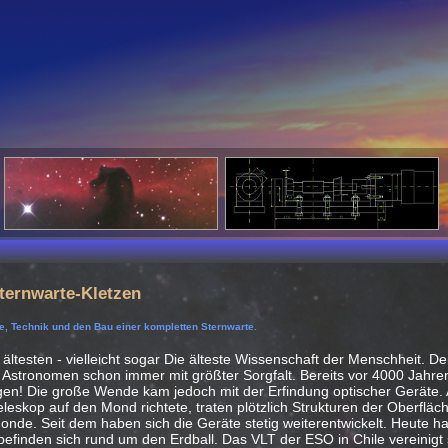
ternwarte-Kletzen
e, Technik und den Bau einer kompletten Sternwarte.
 ältesten - vielleicht sogar Die älteste Wissenschaft der Menschheit. D
 Astronomen schon immer mit größter Sorgfalt. Bereits vor 4000 Jahre
en! Die große Wende kam jedoch mit der Erfindung optischer Geräte. Al
leskop auf den Mond richtete, traten plötzlich Strukturen der Oberfläch
 Monde. Seit dem haben sich die Geräte stetig weiterentwickelt. Heute h
 befinden sich rund um den Erdball. Das VLT der ESO in Chile vereinigt