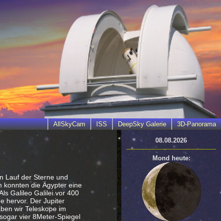
AllSkyCam
ISS
DeepSky Galerie
3D-Panorama
08.08.2026
Mond heute:
en Lauf der Sterne und
n konnten die Ägypter eine
s Galileo Galilei vor 400
e hervor. Der Jupiter
aben wir Teleskope im
 sogar vier 8Meter-Spiegel