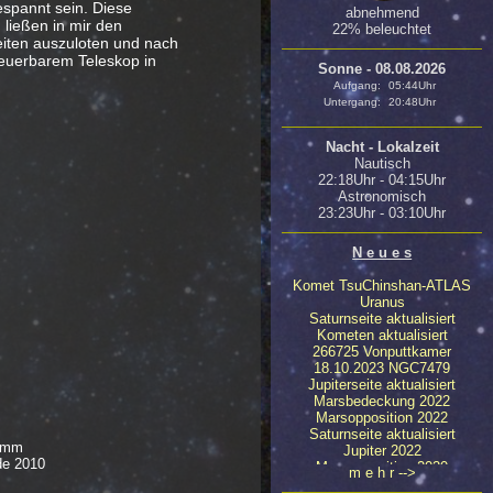
espannt sein. Diese
abnehmend
 ließen in mir den
22% beleuchtet
iten auszuloten und nach
teuerbarem Teleskop in
Sonne - 08.08.2026
Aufgang:
05:44Uhr
Untergang:
20:48Uhr
Nacht - Lokalzeit
Nautisch
22:18Uhr - 04:15Uhr
Astronomisch
23:23Uhr - 03:10Uhr
N e u e s
Komet TsuChinshan-ATLAS
Uranus
Saturnseite aktualisiert
Kometen aktualisiert
266725 Vonputtkamer
18.10.2023 NGC7479
Jupiterseite aktualisiert
Marsbedeckung 2022
Marsopposition 2022
Saturnseite aktualisiert
5mm
Jupiter 2022
de 2010
Marsopposition 2020
m e h r -->
23.04.2020 NGC4647