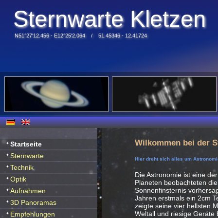
Sternwarte Kletzen
N51°27'12.456 - E12°25'2.064 / 51.45346 - 12.41724
Wilkommen bei der S
Startseite
Sternwarte
Hier dreht sich alles um Astronomi
Technik
Die Astronomie ist eine der
Optik
Planeten beobachteten die
Sonnenfinsternis vorhersag
Aufnahmen
Jahren erstmals ein 2cm Te
3D Panoramas
zeigte seine vier hellsten
Weltall und riesige Geräte
Empfehlungen