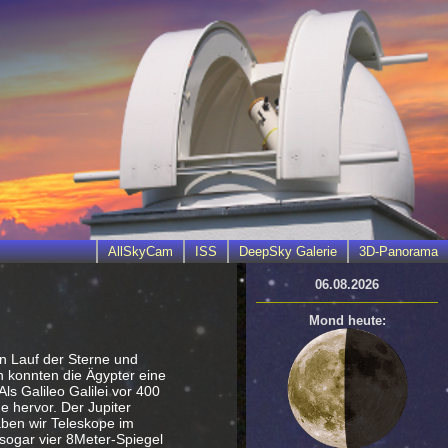
AllSkyCam
ISS
DeepSky Galerie
3D-Panorama
06.08.2026
Mond heute:
en Lauf der Sterne und
n konnten die Ägypter eine
s Galileo Galilei vor 400
e hervor. Der Jupiter
aben wir Teleskope im
 sogar vier 8Meter-Spiegel