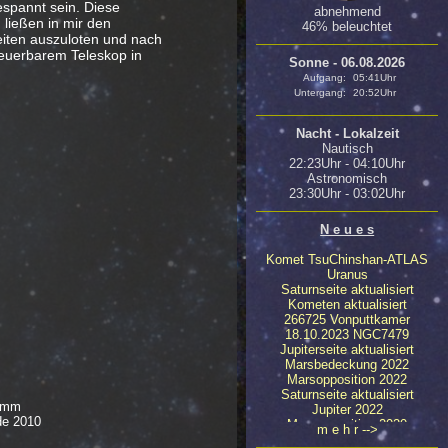
espannt sein. Diese
abnehmend
 ließen in mir den
46% beleuchtet
iten auszuloten und nach
teuerbarem Teleskop in
Sonne - 06.08.2026
Aufgang:
05:41Uhr
Untergang:
20:52Uhr
Nacht - Lokalzeit
Nautisch
22:23Uhr - 04:10Uhr
Astronomisch
23:30Uhr - 03:02Uhr
N e u e s
Komet TsuChinshan-ATLAS
Uranus
Saturnseite aktualisiert
Kometen aktualisiert
266725 Vonputtkamer
18.10.2023 NGC7479
Jupiterseite aktualisiert
Marsbedeckung 2022
Marsopposition 2022
Saturnseite aktualisiert
5mm
Jupiter 2022
de 2010
Marsopposition 2020
m e h r -->
23.04.2020 NGC4647