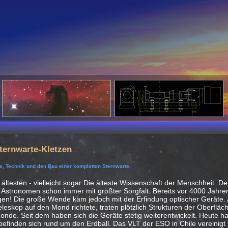
ternwarte-Kletzen
e, Technik und den Bau einer kompletten Sternwarte.
 ältesten - vielleicht sogar Die älteste Wissenschaft der Menschheit. D
 Astronomen schon immer mit größter Sorgfalt. Bereits vor 4000 Jahre
en! Die große Wende kam jedoch mit der Erfindung optischer Geräte. Al
leskop auf den Mond richtete, traten plötzlich Strukturen der Oberfläch
 Monde. Seit dem haben sich die Geräte stetig weiterentwickelt. Heute h
 befinden sich rund um den Erdball. Das VLT der ESO in Chile vereinigt