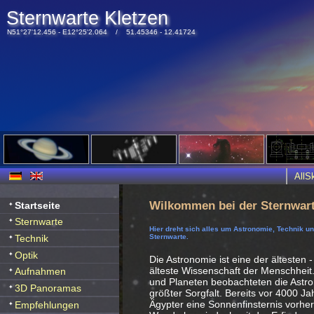
Sternwarte Kletzen
N51°27'12.456 - E12°25'2.064 / 51.45346 - 12.41724
All
Wilkommen bei der Sternwart
Startseite
Sternwarte
Hier dreht sich alles um Astronomie, Technik u
Technik
Sternwarte.
Optik
Die Astronomie ist eine der ältesten -
älteste Wissenschaft der Menschheit
Aufnahmen
und Planeten beobachteten die Ast
3D Panoramas
größter Sorgfalt. Bereits vor 4000 J
Ägypter eine Sonnenfinsternis vorhe
Empfehlungen