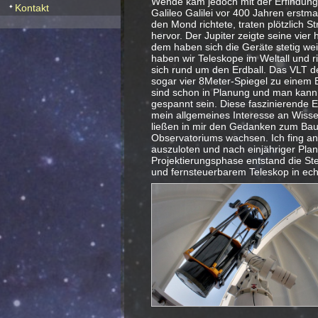
Wende kam jedoch mit der Erfindung 
Kontakt
Galileo Galilei vor 400 Jahren erstm
den Mond richtete, traten plötzlich S
hervor. Der Jupiter zeigte seine vier 
dem haben sich die Geräte stetig wei
haben wir Teleskope im Weltall und r
sich rund um den Erdball. Das VLT de
sogar vier 8Meter-Spiegel zu einem 
sind schon in Planung und man kann a
gespannt sein. Diese faszinierende E
mein allgemeines Interesse an Wisse
ließen in mir den Gedanken zum Bau
Observatoriums wachsen. Ich fing an
auszuloten und nach einjähriger Pla
Projektierungsphase entstand die St
und fernsteuerbarem Teleskop in ech