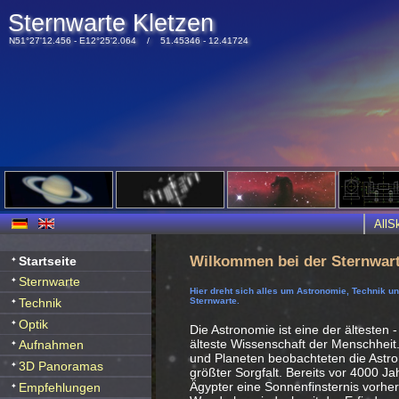
Sternwarte Kletzen
N51°27'12.456 - E12°25'2.064 / 51.45346 - 12.41724
All
Wilkommen bei der Sternwart
Startseite
Sternwarte
Hier dreht sich alles um Astronomie, Technik u
Technik
Sternwarte.
Optik
Die Astronomie ist eine der ältesten -
älteste Wissenschaft der Menschheit
Aufnahmen
und Planeten beobachteten die Ast
3D Panoramas
größter Sorgfalt. Bereits vor 4000 J
Ägypter eine Sonnenfinsternis vorhe
Empfehlungen