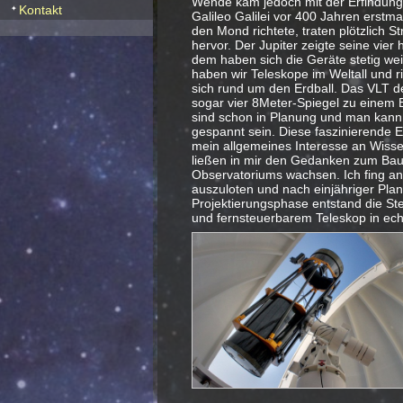
Wende kam jedoch mit der Erfindung 
Kontakt
Galileo Galilei vor 400 Jahren erstm
den Mond richtete, traten plötzlich S
hervor. Der Jupiter zeigte seine vier 
dem haben sich die Geräte stetig wei
haben wir Teleskope im Weltall und r
sich rund um den Erdball. Das VLT de
sogar vier 8Meter-Spiegel zu einem 
sind schon in Planung und man kann a
gespannt sein. Diese faszinierende E
mein allgemeines Interesse an Wisse
ließen in mir den Gedanken zum Bau
Observatoriums wachsen. Ich fing an
auszuloten und nach einjähriger Pla
Projektierungsphase entstand die St
und fernsteuerbarem Teleskop in ech