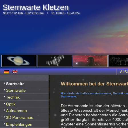
Sternwarte Kletzen
N51°27'12.456 - E12°25'2.064 / 51.45346 - 12.41724
All
Wilkommen bei der Sternwart
Startseite
Sternwarte
Hier dreht sich alles um Astronomie, Technik u
Technik
Sternwarte.
Optik
Die Astronomie ist eine der ältesten -
älteste Wissenschaft der Menschheit
Aufnahmen
und Planeten beobachteten die Ast
3D Panoramas
größter Sorgfalt. Bereits vor 4000 J
Ägypter eine Sonnenfinsternis vorhe
Empfehlungen