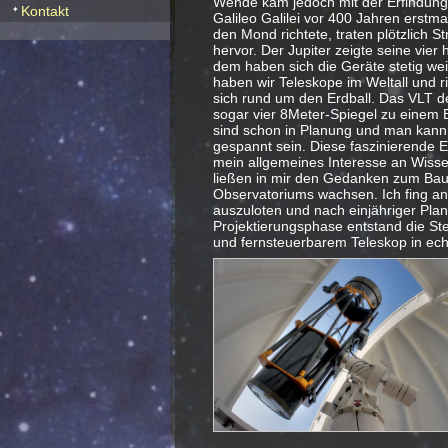
Wende kam jedoch mit der Erfindung 
Kontakt
Galileo Galilei vor 400 Jahren erstm
den Mond richtete, traten plötzlich S
hervor. Der Jupiter zeigte seine vier 
dem haben sich die Geräte stetig wei
haben wir Teleskope im Weltall und r
sich rund um den Erdball. Das VLT de
sogar vier 8Meter-Spiegel zu einem 
sind schon in Planung und man kann a
gespannt sein. Diese faszinierende E
mein allgemeines Interesse an Wisse
ließen in mir den Gedanken zum Bau
Observatoriums wachsen. Ich fing an
auszuloten und nach einjähriger Pla
Projektierungsphase entstand die St
und fernsteuerbarem Teleskop in ech