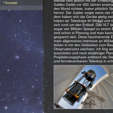
Wende kam jedoch mit der Erfindung 
Kontakt
Galileo Galilei vor 400 Jahren erstm
den Mond richtete, traten plötzlich S
hervor. Der Jupiter zeigte seine vier 
dem haben sich die Geräte stetig wei
haben wir Teleskope im Weltall und r
sich rund um den Erdball. Das VLT de
sogar vier 8Meter-Spiegel zu einem 
sind schon in Planung und man kann a
gespannt sein. Diese faszinierende E
mein allgemeines Interesse an Wisse
ließen in mir den Gedanken zum Bau
Observatoriums wachsen. Ich fing an
auszuloten und nach einjähriger Pla
Projektierungsphase entstand die St
und fernsteuerbarem Teleskop in ech