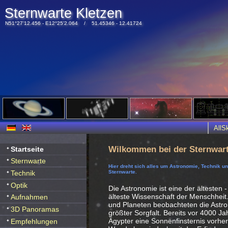
Sternwarte Kletzen
N51°27'12.456 - E12°25'2.064 / 51.45346 - 12.41724
All
Wilkommen bei der Sternwart
Startseite
Sternwarte
Hier dreht sich alles um Astronomie, Technik u
Technik
Sternwarte.
Optik
Die Astronomie ist eine der ältesten -
älteste Wissenschaft der Menschheit
Aufnahmen
und Planeten beobachteten die Ast
3D Panoramas
größter Sorgfalt. Bereits vor 4000 J
Ägypter eine Sonnenfinsternis vorhe
Empfehlungen