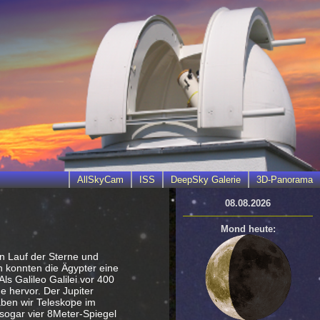
AllSkyCam
ISS
DeepSky Galerie
3D-Panorama
08.08.2026
Mond heute:
en Lauf der Sterne und
n konnten die Ägypter eine
s Galileo Galilei vor 400
e hervor. Der Jupiter
aben wir Teleskope im
 sogar vier 8Meter-Spiegel