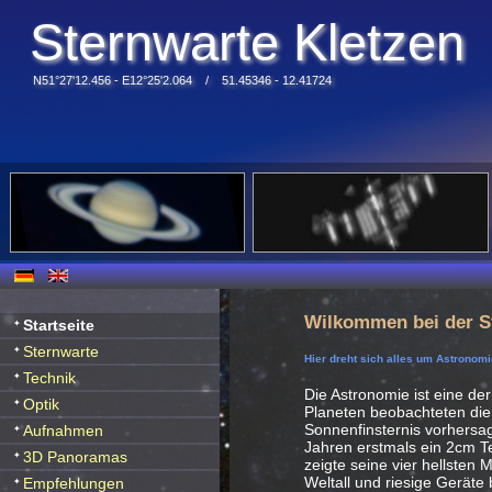
Sternwarte Kletzen
N51°27'12.456 - E12°25'2.064 / 51.45346 - 12.41724
Wilkommen bei der S
Startseite
Sternwarte
Hier dreht sich alles um Astronomi
Technik
Die Astronomie ist eine der
Optik
Planeten beobachteten die
Sonnenfinsternis vorhersag
Aufnahmen
Jahren erstmals ein 2cm Te
3D Panoramas
zeigte seine vier hellsten
Weltall und riesige Geräte
Empfehlungen