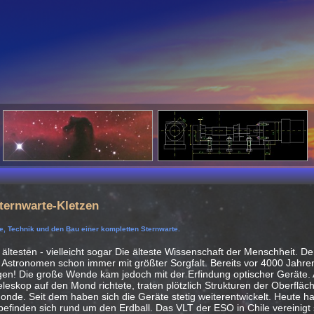
ternwarte-Kletzen
e, Technik und den Bau einer kompletten Sternwarte.
 ältesten - vielleicht sogar Die älteste Wissenschaft der Menschheit. D
 Astronomen schon immer mit größter Sorgfalt. Bereits vor 4000 Jahre
en! Die große Wende kam jedoch mit der Erfindung optischer Geräte. Al
leskop auf den Mond richtete, traten plötzlich Strukturen der Oberfläch
 Monde. Seit dem haben sich die Geräte stetig weiterentwickelt. Heute h
 befinden sich rund um den Erdball. Das VLT der ESO in Chile vereinigt