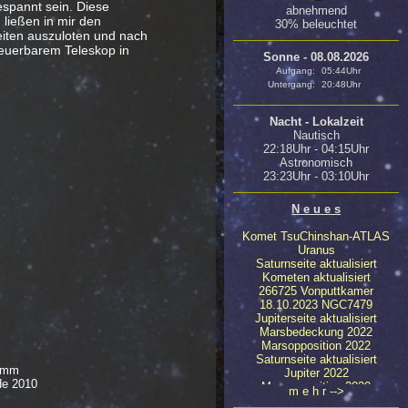
espannt sein. Diese
abnehmend
 ließen in mir den
30% beleuchtet
iten auszuloten und nach
teuerbarem Teleskop in
Sonne - 08.08.2026
Aufgang:
05:44Uhr
Untergang:
20:48Uhr
Nacht - Lokalzeit
Nautisch
22:18Uhr - 04:15Uhr
Astronomisch
23:23Uhr - 03:10Uhr
N e u e s
Komet TsuChinshan-ATLAS
Uranus
Saturnseite aktualisiert
Kometen aktualisiert
266725 Vonputtkamer
18.10.2023 NGC7479
Jupiterseite aktualisiert
Marsbedeckung 2022
Marsopposition 2022
Saturnseite aktualisiert
5mm
Jupiter 2022
de 2010
Marsopposition 2020
m e h r -->
23.04.2020 NGC4647