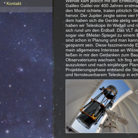
Wende kam jedoch mit der Erfindung 
Kontakt
Galileo Galilei vor 400 Jahren erstm
den Mond richtete, traten plötzlich S
hervor. Der Jupiter zeigte seine vier 
dem haben sich die Geräte stetig wei
haben wir Teleskope im Weltall und r
sich rund um den Erdball. Das VLT de
sogar vier 8Meter-Spiegel zu einem 
sind schon in Planung und man kann a
gespannt sein. Diese faszinierende E
mein allgemeines Interesse an Wisse
ließen in mir den Gedanken zum Bau
Observatoriums wachsen. Ich fing an
auszuloten und nach einjähriger Pla
Projektierungsphase entstand die St
und fernsteuerbarem Teleskop in ech