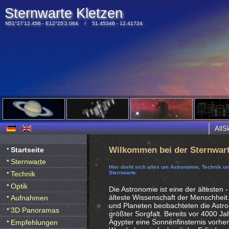
Sternwarte Kletzen
N51°27'12.456 - E12°25'2.064 / 51.45346 - 12.41724
All
Wilkommen bei der Sternwart
Startseite
Sternwarte
Hier dreht sich alles um Astronomie, Technik u
Technik
Sternwarte.
Optik
Die Astronomie ist eine der ältesten -
älteste Wissenschaft der Menschheit
Aufnahmen
und Planeten beobachteten die Ast
3D Panoramas
größter Sorgfalt. Bereits vor 4000 J
Ägypter eine Sonnenfinsternis vorhe
Empfehlungen