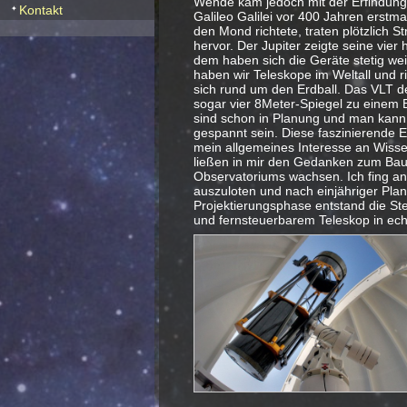
Wende kam jedoch mit der Erfindung 
Kontakt
Galileo Galilei vor 400 Jahren erstm
den Mond richtete, traten plötzlich S
hervor. Der Jupiter zeigte seine vier 
dem haben sich die Geräte stetig wei
haben wir Teleskope im Weltall und r
sich rund um den Erdball. Das VLT de
sogar vier 8Meter-Spiegel zu einem 
sind schon in Planung und man kann a
gespannt sein. Diese faszinierende E
mein allgemeines Interesse an Wisse
ließen in mir den Gedanken zum Bau
Observatoriums wachsen. Ich fing an
auszuloten und nach einjähriger Pla
Projektierungsphase entstand die St
und fernsteuerbarem Teleskop in ech