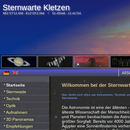
Sternwarte Kletzen
N51°27'12.456 - E12°25'2.064 / 51.45346 - 12.41724
All
Wilkommen bei der Sternwart
Startseite
Sternwarte
Hier dreht sich alles um Astronomie, Technik u
Technik
Sternwarte.
Optik
Die Astronomie ist eine der ältesten -
älteste Wissenschaft der Menschheit
Aufnahmen
und Planeten beobachteten die Ast
3D Panoramas
größter Sorgfalt. Bereits vor 4000 J
Ägypter eine Sonnenfinsternis vorhe
Empfehlungen