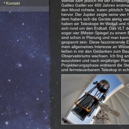
Wende kam jedoch mit der Erfindung 
Kontakt
Galileo Galilei vor 400 Jahren erstm
den Mond richtete, traten plötzlich S
hervor. Der Jupiter zeigte seine vier 
dem haben sich die Geräte stetig wei
haben wir Teleskope im Weltall und r
sich rund um den Erdball. Das VLT de
sogar vier 8Meter-Spiegel zu einem 
sind schon in Planung und man kann a
gespannt sein. Diese faszinierende E
mein allgemeines Interesse an Wisse
ließen in mir den Gedanken zum Bau
Observatoriums wachsen. Ich fing an
auszuloten und nach einjähriger Pla
Projektierungsphase entstand die St
und fernsteuerbarem Teleskop in ech