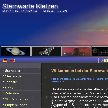
Sternwarte Kletzen
N51°27'12.456 - E12°25'2.064 / 51.45346 - 12.41724
All
Wilkommen bei der Sternwart
Startseite
Sternwarte
Hier dreht sich alles um Astronomie, Technik u
Technik
Sternwarte.
Optik
Die Astronomie ist eine der ältesten -
älteste Wissenschaft der Menschheit
Aufnahmen
und Planeten beobachteten die Ast
3D Panoramas
größter Sorgfalt. Bereits vor 4000 J
Ägypter eine Sonnenfinsternis vorhe
Empfehlungen