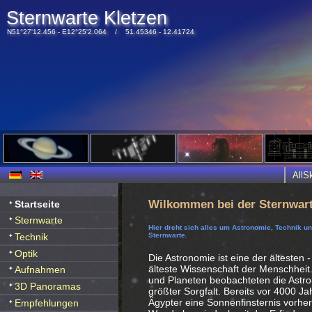
Sternwarte Kletzen
N51°27'12.456 - E12°25'2.064 / 51.45346 - 12.41724
All
Wilkommen bei der Sternwart
Startseite
Sternwarte
Hier dreht sich alles um Astronomie, Technik u
Technik
Sternwarte.
Optik
Die Astronomie ist eine der ältesten -
älteste Wissenschaft der Menschheit
Aufnahmen
und Planeten beobachteten die Ast
3D Panoramas
größter Sorgfalt. Bereits vor 4000 J
Ägypter eine Sonnenfinsternis vorhe
Empfehlungen