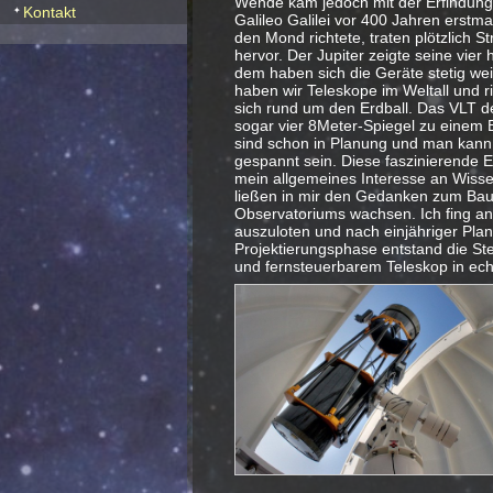
Wende kam jedoch mit der Erfindung 
Kontakt
Galileo Galilei vor 400 Jahren erstm
den Mond richtete, traten plötzlich S
hervor. Der Jupiter zeigte seine vier 
dem haben sich die Geräte stetig wei
haben wir Teleskope im Weltall und r
sich rund um den Erdball. Das VLT de
sogar vier 8Meter-Spiegel zu einem 
sind schon in Planung und man kann a
gespannt sein. Diese faszinierende E
mein allgemeines Interesse an Wisse
ließen in mir den Gedanken zum Bau
Observatoriums wachsen. Ich fing an
auszuloten und nach einjähriger Pla
Projektierungsphase entstand die St
und fernsteuerbarem Teleskop in ech