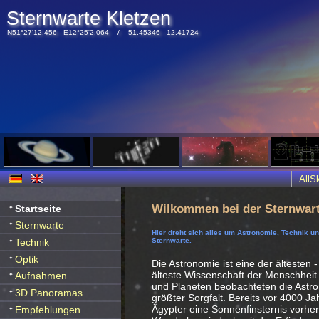
Sternwarte Kletzen
N51°27'12.456 - E12°25'2.064 / 51.45346 - 12.41724
All
Wilkommen bei der Sternwart
Startseite
Sternwarte
Hier dreht sich alles um Astronomie, Technik u
Technik
Sternwarte.
Optik
Die Astronomie ist eine der ältesten -
älteste Wissenschaft der Menschheit
Aufnahmen
und Planeten beobachteten die Ast
3D Panoramas
größter Sorgfalt. Bereits vor 4000 J
Ägypter eine Sonnenfinsternis vorhe
Empfehlungen