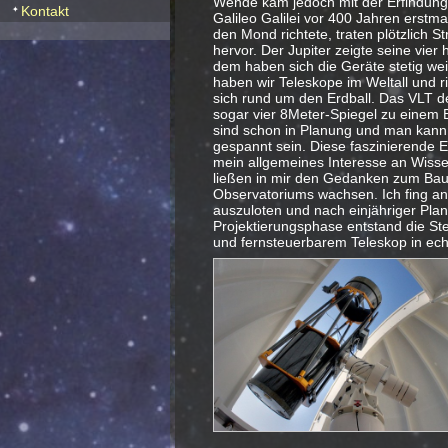
Wende kam jedoch mit der Erfindung 
Kontakt
Galileo Galilei vor 400 Jahren erstm
den Mond richtete, traten plötzlich S
hervor. Der Jupiter zeigte seine vier 
dem haben sich die Geräte stetig wei
haben wir Teleskope im Weltall und r
sich rund um den Erdball. Das VLT de
sogar vier 8Meter-Spiegel zu einem 
sind schon in Planung und man kann a
gespannt sein. Diese faszinierende E
mein allgemeines Interesse an Wisse
ließen in mir den Gedanken zum Bau
Observatoriums wachsen. Ich fing an
auszuloten und nach einjähriger Pla
Projektierungsphase entstand die St
und fernsteuerbarem Teleskop in ech