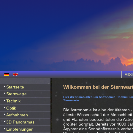
All
Wilkommen bei der Sternwart
Startseite
Sternwarte
Hier dreht sich alles um Astronomie, Technik u
Technik
Sternwarte.
Optik
Die Astronomie ist eine der ältesten -
älteste Wissenschaft der Menschheit
Aufnahmen
und Planeten beobachteten die Ast
3D Panoramas
größter Sorgfalt. Bereits vor 4000 J
Ägypter eine Sonnenfinsternis vorhe
Empfehlungen