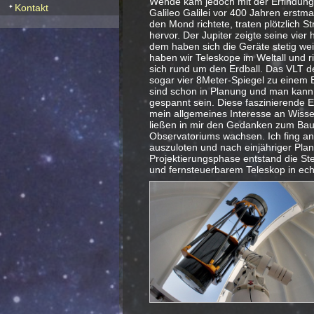
Wende kam jedoch mit der Erfindung 
Kontakt
Galileo Galilei vor 400 Jahren erstm
den Mond richtete, traten plötzlich S
hervor. Der Jupiter zeigte seine vier 
dem haben sich die Geräte stetig wei
haben wir Teleskope im Weltall und r
sich rund um den Erdball. Das VLT de
sogar vier 8Meter-Spiegel zu einem 
sind schon in Planung und man kann a
gespannt sein. Diese faszinierende E
mein allgemeines Interesse an Wisse
ließen in mir den Gedanken zum Bau
Observatoriums wachsen. Ich fing an
auszuloten und nach einjähriger Pla
Projektierungsphase entstand die St
und fernsteuerbarem Teleskop in ech