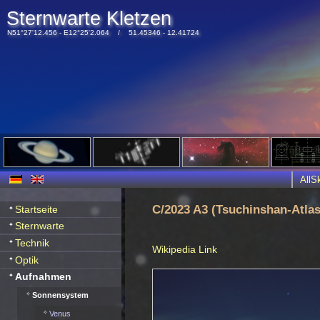
Sternwarte Kletzen
N51°27'12.456 - E12°25'2.064 / 51.45346 - 12.41724
All
C/2023 A3 (Tsuchinshan-Atlas
Startseite
Sternwarte
Technik
Wikipedia Link
Optik
Aufnahmen
Sonnensystem
Venus