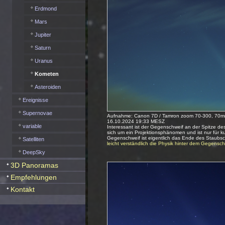
Erdmond
Mars
Jupiter
Saturn
Uranus
Kometen
Asteroiden
Ereignisse
Supernovae
Aufnahme: Canon 7D / Tamron zoom 70-300, 70mm
16.10.2024 19:33 MESZ
variable
Interessant ist der Gegenschweif an der Spitze d
sich um ein Projektionsphänomen und ist nur für k
Gegenschweif ist eigentlich das Ende des Staubs
Satelliten
leicht verständlich die Physik hinter dem Gegens
DeepSky
3D Panoramas
Empfehlungen
Kontakt