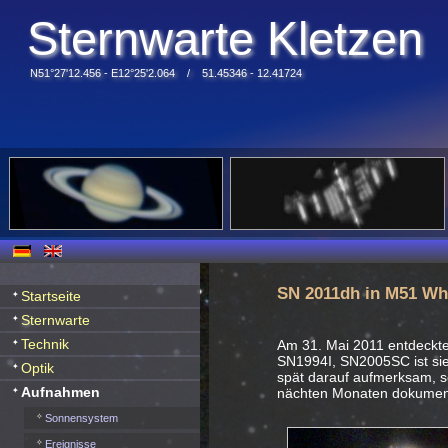
Sternwarte Kletzen
N51°27'12.456 - E12°25'2.064 / 51.45346 - 12.41724
SN 2011dh in M51 Wh
Startseite
Sternwarte
Technik
Am 31. Mai 2011 entdeckte 
SN1994I, SN2005SC ist sie 
Optik
spät darauf aufmerksam, so
Aufnahmen
nächten Monaten dokument
Sonnensystem
Ereignisse