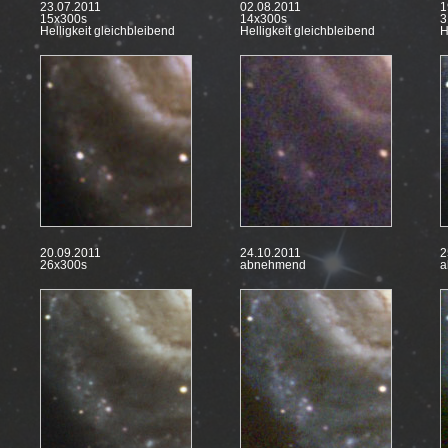
23.07.2011
02.08.2011
1
15x300s
14x300s
3
Helligkeit gleichbleibend
Helligkeit gleichbleibend
H
20.09.2011
24.10.2011
2
26x300s
abnehmend
a