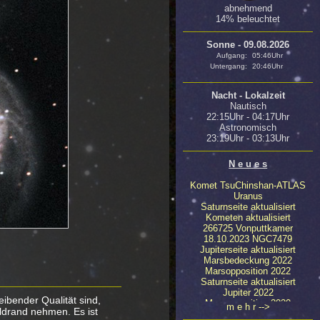
abnehmend
14% beleuchtet
Sonne - 09.08.2026
Aufgang:
05:46Uhr
Untergang:
20:46Uhr
Nacht - Lokalzeit
Nautisch
22:15Uhr - 04:17Uhr
Astronomisch
23:19Uhr - 03:13Uhr
N e u e s
Komet TsuChinshan-ATLAS
Uranus
Saturnseite aktualisiert
Kometen aktualisiert
266725 Vonputtkamer
18.10.2023 NGC7479
Jupiterseite aktualisiert
Marsbedeckung 2022
Marsopposition 2022
Saturnseite aktualisiert
Jupiter 2022
ibender Qualität sind,
Marsopposition 2020
m e h r -->
ildrand nehmen. Es ist
23.04.2020 NGC4647