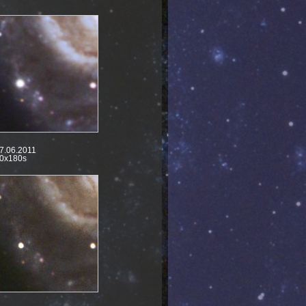
22.03.2022 NGC4449
08.03.2022 NGC4111
22.04.2020 NGC5371
11.04.2020
ATLAS C/2019 Y4
24.03.2020 NGC5033
23.03.2020 Messier 65
23.03.2020 Messier 66
22.03.2020 Messier 61
31.03.2020
ATLAS C/2019 Y4
21.03.2020
Panstarrs C/2017 T2
04.11.2019
0,6m Teleskop Bau
7.06.2011
08.04.2019 NGC4214
0x180s
05.04.2019 NGC4244
29.03.2019 Messier 51
27.02.2019 NGC3344
12.10.2018 Messier 76
11.10.2018 NGC281
10.10.2018 NGC507
05.10.2018 NGC6905
15.09.2018 Planspiegel 155mm
29.05.2018 ISS(ZARYA)
26.05.2018 Jupiter-Aufnahmen
08.05.2018 Messier 101
19.04.2018 NGC5248
18.04.2018 Messier 90
08.04.2018 Messier 3