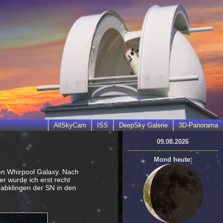
AllSkyCam
ISS
DeepSky Galerie
3D-Panorama
09.08.2026
Mond heute:
en Whirpool Galaxy. Nach
r wurde ich erst recht
 abklingen der SN in den