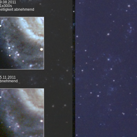
19.03.2018 NGC3646
9.08.2011
1x300s
23.02.2018 NGC2805
elligkeit abnehmend
07.10.2017
relaunch webseite
14.10.2017 NGC772
28.01.2017 NGC2371
21.01.2017 NGC2976
30.10.2016 NGC2146
31.08.2016 NGC7008
25.10.2015 NGC1535
04.06.2015 Saturn
30.04.2015
0,6m Spiegel
22.02.2015 NGC3953
19.02.2015 M108
18.02.2015 NGC3184
14.02.2015 NGC2336
5.11.2011
13.02.2015 NGC2683
bnehmend
17.01.2015 Lovejoy C2
28.10.2014 NGC2300
28.10.2014 NGC2276
28.10.2014 NGC7741
06.10.2014 M92
03.10.2014 M102
23.09.2014 NGC1023
17.09.2014 Messier103
11.08.2014 Kuppelantrieb
SN2014bc 24.05.2014
Saturn 20.05.2014
SN2014j in M82