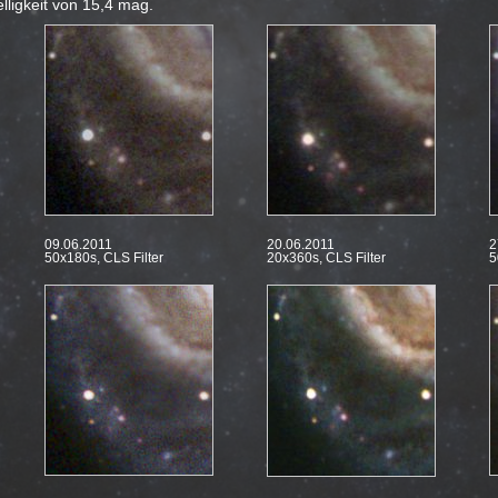
ligkeit von 15,4 mag.
09.06.2011
20.06.2011
2
50x180s, CLS Filter
20x360s, CLS Filter
5