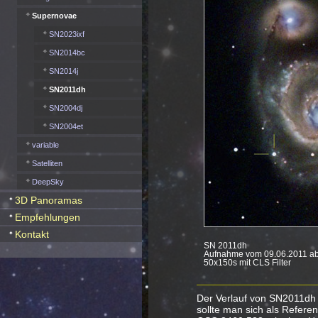
Supernovae
SN2023ixf
SN2014bc
SN2014j
SN2011dh
SN2004dj
SN2004et
variable
Satelliten
DeepSky
3D Panoramas
Empfehlungen
Kontakt
SN 2011dh
Aufnahme vom 09.06.2011 a
50x150s mit CLS Filter
Der Verlauf von SN2011dh i
sollte man sich als Refere